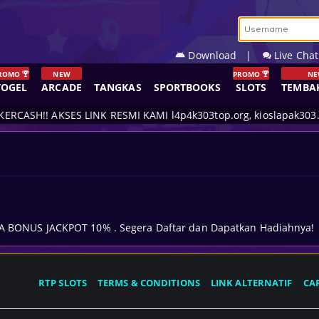
Download |
Live Ch
ROMO
NEW
PROMO
NE
TOGEL
ARCADE
TANGKAS
SPORTBOOKS
SLOTS
TEMBA
ASH!! AKSES LINK RESMI KAMI l4p4k303top.org, kioslapak303
 BONUS JACKPOT 10% . Segera Daftar dan Dapatkan Hadiahnya!
RTP SLOTS
TERMS & CONDITIONS
LINK ALTERNATIF
CA